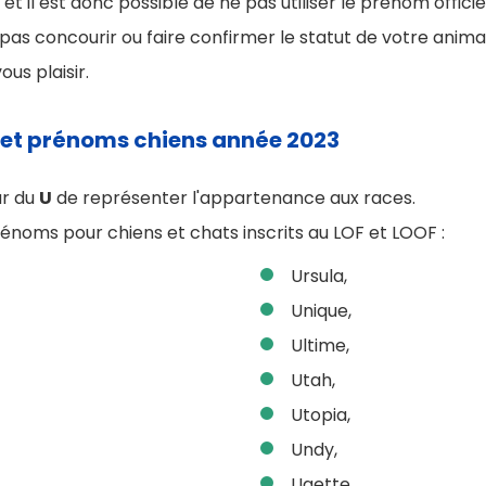
et il est donc possible de ne pas utiliser le prénom officiel
 pas concourir ou faire confirmer le statut de votre anima
ous plaisir.
et prénoms chiens année 2023
ur du
U
de représenter l'appartenance aux races.
rénoms pour chiens et chats inscrits au LOF et LOOF :
Ursula,
Unique,
Ultime,
Utah,
Utopia,
Undy,
Ugette,