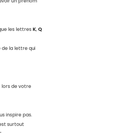
t avoir un prénom
ue les lettres
K
,
Q
de la lettre qui
 lors de votre
us inspire pas.
est surtout