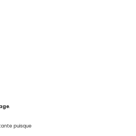
sage
.
rtante puisque