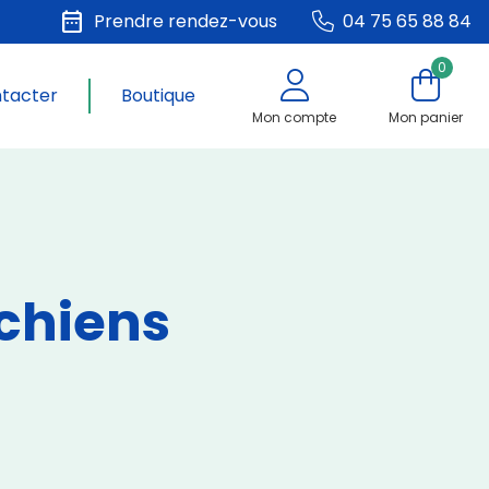
date_range
Prendre rendez-vous
04 75 65 88 84
0
ntacter
Boutique
Mon compte
Mon panier
chiens