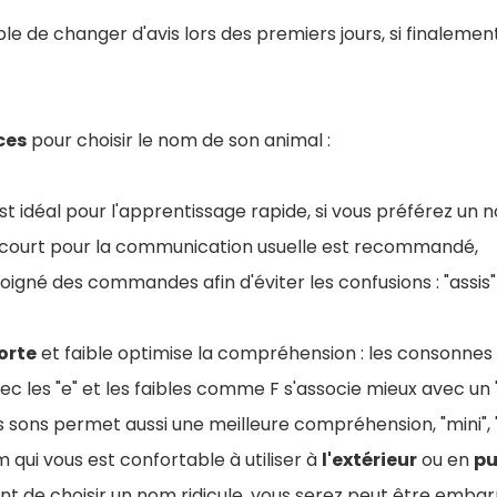
ible de changer d'avis lors des premiers jours, si finaleme
ces
pour choisir le nom de son animal :
st idéal pour l'apprentissage rapide, si vous préférez un n
 court pour la communication usuelle est recommandé,
oigné des commandes afin d'éviter les confusions : "assis"
orte
et faible optimise la compréhension : les consonne
ec les "e" et les faibles comme F s'associe mieux avec un "a
 sons permet aussi une meilleure compréhension, "mini", "nal
 qui vous est confortable à utiliser à
l'extérieur
ou en
pu
t de choisir un nom ridicule, vous serez peut être embar