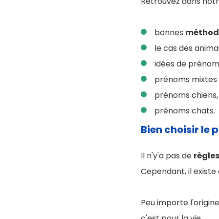
Retrouvez dans notre
bonnes
méthod
le cas des anim
idées de préno
prénoms mixtes 
prénoms chiens,
prénoms chats.
Bien choisir le
Il n'y'a pas de
règle
Cependant, il existe
Peu importe l'origin
c'est pour la vie.