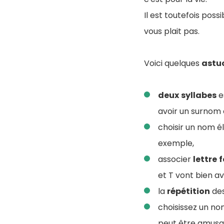
Il est toutefois poss
vous plait pas.
Voici quelques
astu
deux
syllabes
e
avoir un surnom
choisir un nom él
exemple,
associer
lettre
f
et T vont bien av
la
répétition
des
choisissez un nom
peut être amusan