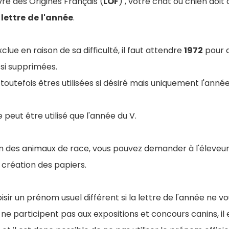
ivre des Origines Français (
LOF
) , votre chat ou chien doi
a
lettre
de
l'année
.
clue en raison de sa difficulté, il faut attendre
1972
pour q
si supprimées.
outefois êtres utilisées si désiré mais uniquement l'année 
 peut être utilisé que l'année du V.
om des animaux de race, vous pouvez demander à l'éleveur
 création des papiers.
oisir un prénom usuel différent si la lettre de l'année ne vo
 ne participent pas aux expositions et concours canins, il 