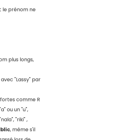
nt le prénom ne
om plus longs,
 avec "Lassy" par
s fortes comme R
" ou un "u",
a", "riki" ,
blic
, même s'il
rassé lors de