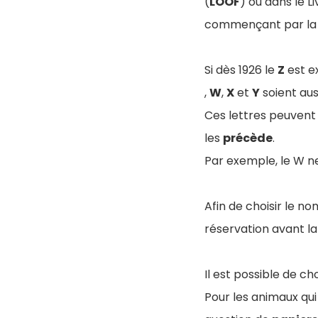
(
LOOF
) ou dans le L
commençant par l
Si dès 1926 le
Z
est ex
,
W
,
X
et
Y
soient aus
Ces lettres peuvent t
les
précède
.
Par exemple, le W ne
Afin de choisir le n
réservation avant la
Il est possible de ch
Pour les animaux qui