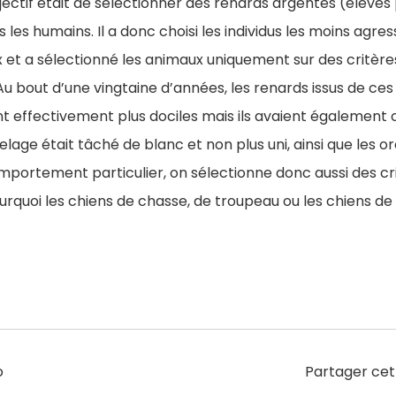
ectif était de sélectionner des renards argentés (élevés 
 les humains. Il a donc choisi les individus les moins agress
 et a sélectionné les animaux uniquement sur des critère
bout d’une vingtaine d’années, les renards issus de ces 
nt effectivement plus dociles mais ils avaient également
elage était tâché de blanc et non plus uni, ainsi que les o
mportement particulier, on sélectionne donc aussi des cr
quoi les chiens de chasse, de troupeau ou les chiens de 
o
Partager cet