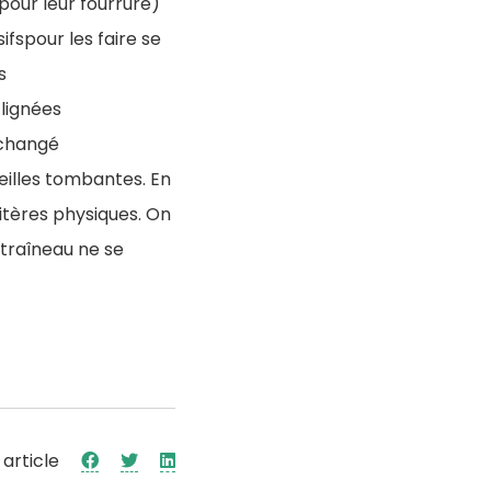
pour leur fourrure)
ifspour les faire se
s
lignées
 changé
reilles tombantes. En
itères physiques. On
traîneau ne se
 article