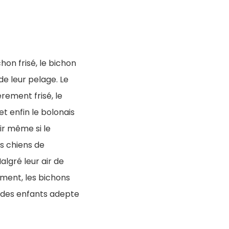
hon frisé, le bichon
de leur pelage. Le
èrement frisé, le
t enfin le bolonais
nir même si le
s chiens de
algré leur air de
ent, les bichons
c des enfants adepte