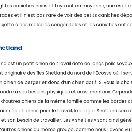
kg! Les caniches nains et toys ont en moyenne, une espéra
races et il n’est pas rare de voir des petits caniches dépa
sujette à des maladies congénitales et les caniches ont 
Shetland
nd est un petit chien de travail doté de longs poils soyeu
st originaire des îles Shetland du nord de l’Écosse où il ser
un chien de berger et donc d’un chien actif! Si vous le chois
ondre à ses besoins physiques et aussi mentaux. Cepend
’autres chiens de la même famille comme les border co
aux sélectionnés pour le travail, le berger Shetland sera 
 et son besoin de travailler. Les « shelties » sont ainsi gé
d’autres chiens du même groupe, comme nous l’avons vu le