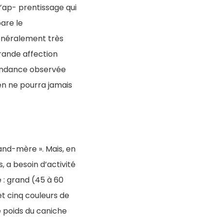
d’ap- prentissage qui
pare le
généralement très
rande affection
 tendance observée
en ne pourra jamais
rand-mère ». Mais, en
, a besoin d’activité
he : grand (45 à 60
t cinq couleurs de
le poids du caniche