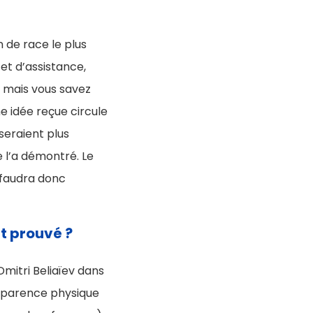
n de race le plus
et d’assistance,
n mais vous savez
ne idée reçue circule
seraient plus
e l’a démontré. Le
l faudra donc
t prouvé ?
itri Beliaïev dans
apparence physique