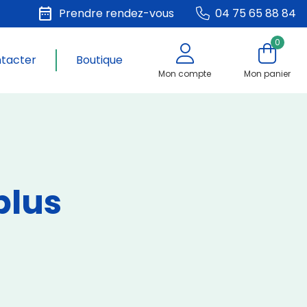
date_range
Prendre rendez-vous
04 75 65 88 84
0
ntacter
Boutique
Mon compte
Mon panier
plus