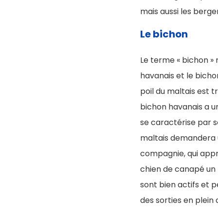
mais aussi les berge
Le bichon
Le terme « bichon » r
havanais et le bicho
poil du maltais est t
bichon havanais a u
se caractérise par so
maltais demandera un
compagnie, qui appre
chien de canapé un
sont bien actifs et 
des sorties en plein a