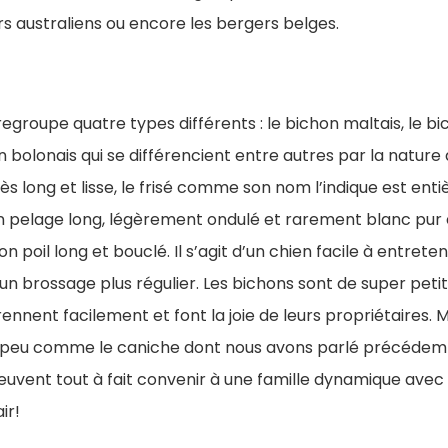
rs australiens ou encore les bergers belges.
egroupe quatre types différents : le bichon maltais, le bic
n bolonais qui se différencient entre autres par la nature 
rès long et lisse, le frisé comme son nom l’indique est enti
n pelage long, légèrement ondulé et rarement blanc pur e
n poil long et bouclé. Il s’agit d’un chien facile à entrete
 brossage plus régulier. Les bichons sont de super petit
nnent facilement et font la joie de leurs propriétaires. M
 peu comme le caniche dont nous avons parlé précédemm
peuvent tout à fait convenir à une famille dynamique ave
ir!