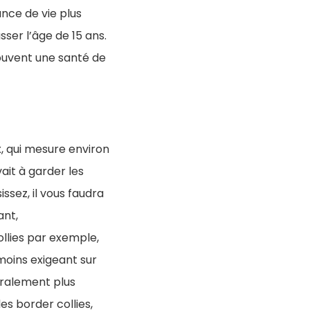
nce de vie plus
sser l’âge de 15 ans.
souvent une santé de
x, qui mesure environ
vait à garder les
issez, il vous faudra
ant,
llies par exemple,
moins exigeant sur
néralement plus
s border collies,