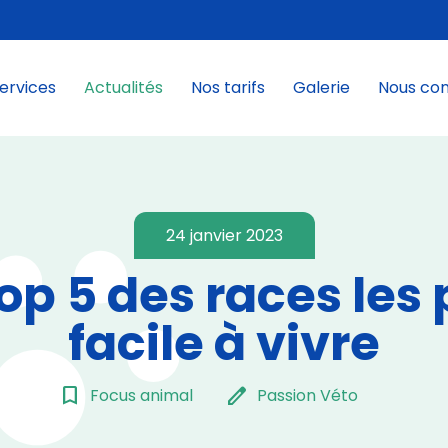
ervices
Actualités
Nos tarifs
Galerie
Nous co
24 janvier 2023
top 5 des races les 
facile à vivre
bookmark_border
edit
Focus animal
Passion Véto