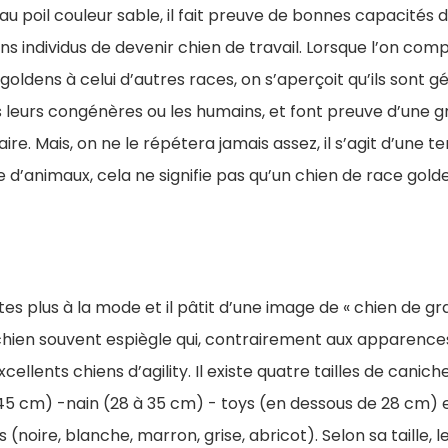
eau poil couleur sable, il fait preuve de bonnes capacités 
s individus de devenir chien de travail. Lorsque l’on com
ldens à celui d’autres races, on s’aperçoit qu’ils sont 
 leurs congénères ou les humains, et font preuve d’une g
aire. Mais, on ne le répétera jamais assez, il s’agit d’une
d’animaux, cela ne signifie pas qu’un chien de race gold
tes plus à la mode et il pâtit d’une image de « chien de g
un chien souvent espiègle qui, contrairement aux apparences
xcellents chiens d’agility. Il existe quatre tailles de canic
5 cm) -nain (28 à 35 cm) - toys (en dessous de 28 cm) e
noire, blanche, marron, grise, abricot). Selon sa taille, 