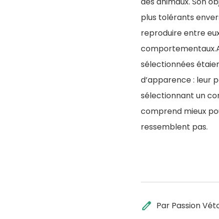
des animaux. Son obj
plus tolérants envers
reproduire entre eux
comportementaux.Au 
sélectionnées étaie
d’apparence : leur p
sélectionnant un co
comprend mieux pour
ressemblent pas.
edit
Par Passion Vét