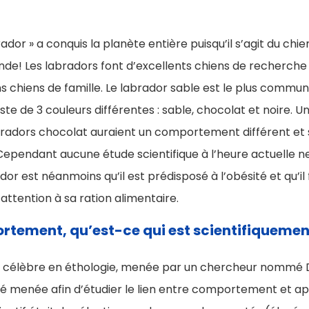
rador » a conquis la planète entière puisqu’il s’agit du chie
de! Les labradors font d’excellents chiens de recherche 
ns chiens de famille. Le labrador sable est le plus commu
ste de 3 couleurs différentes : sable, chocolat et noire. U
labradors chocolat auraient un comportement différent et 
. Cependant aucune étude scientifique à l’heure actuelle n
dor est néanmoins qu’il est prédisposé à l’obésité et qu’i
ttention à sa ration alimentaire.
rtement, qu’est-ce qui est scientifiquemen
 célèbre en éthologie, menée par un chercheur nommé Dm
été menée afin d’étudier le lien entre comportement et 