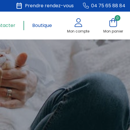
date_range
Prendre rendez-vous
04 75 65 88 84
0
ntacter
Boutique
Mon compte
Mon panier