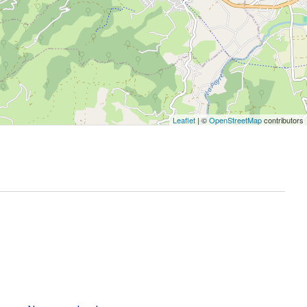
Leaflet
| ©
OpenStreetMap
contributors