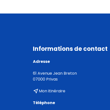
Informations de contact
Adresse
61 Avenue Jean Breton
07000 Privas
near_me
Mon itinéraire
Téléphone