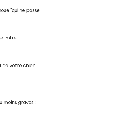
hose "qui ne passe
de votre
l
de votre chien.
u moins graves :