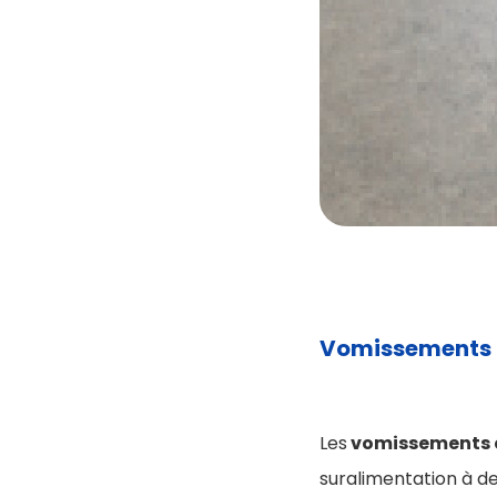
Vomissements c
Les
vomissements c
suralimentation à d