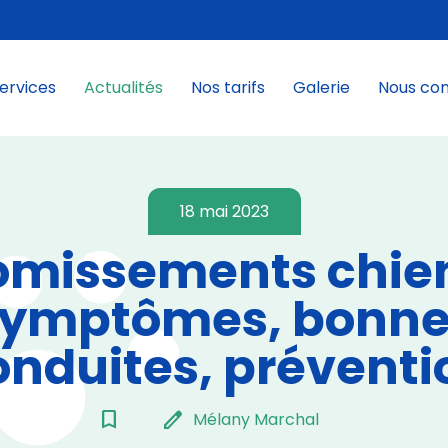
ervices
Actualités
Nos tarifs
Galerie
Nous co
18 mai 2023
omissements chien
symptômes, bonne
onduites, préventi
bookmark_border
edit
Mélany Marchal