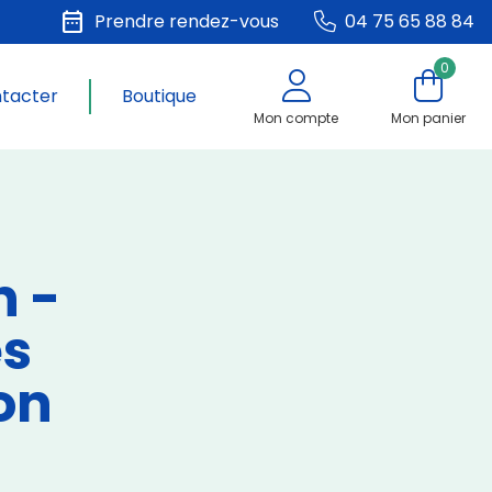
date_range
Prendre rendez-vous
04 75 65 88 84
0
ntacter
Boutique
Mon compte
Mon panier
 -
s
on