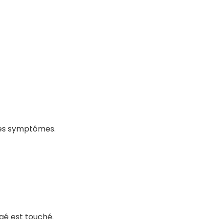
 ces symptômes.
âgé est touché.