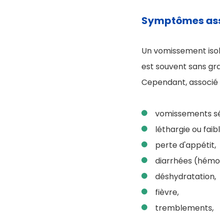
Symptômes asso
Un vomissement isol
est souvent sans gra
Cependant, associé à
vomissements sé
léthargie ou faib
perte d'appétit,
diarrhées (hémor
déshydratation,
fièvre,
tremblements,