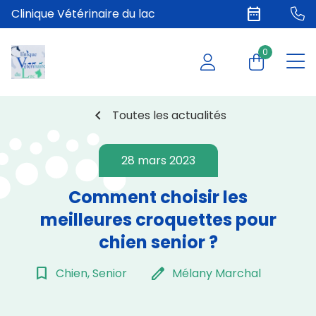
date_range
Clinique Vétérinaire du lac
0
chevron_left
Toutes les actualités
28 mars 2023
Comment choisir les
meilleures croquettes pour
chien senior ?
bookmark_border
edit
Chien, Senior
Mélany Marchal