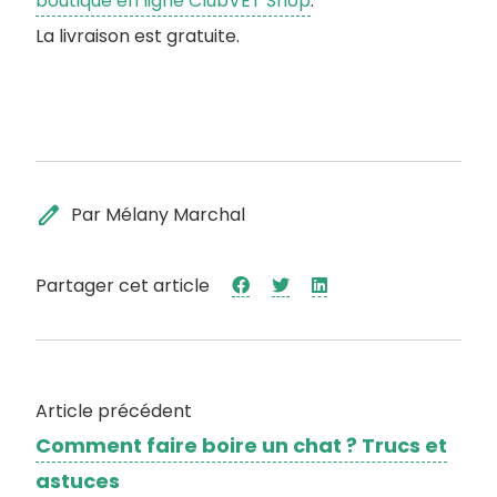
boutique en ligne ClubVET Shop
.
La livraison est gratuite.
edit
Par Mélany Marchal
Partager cet article
Article précédent
Comment faire boire un chat ? Trucs et
astuces