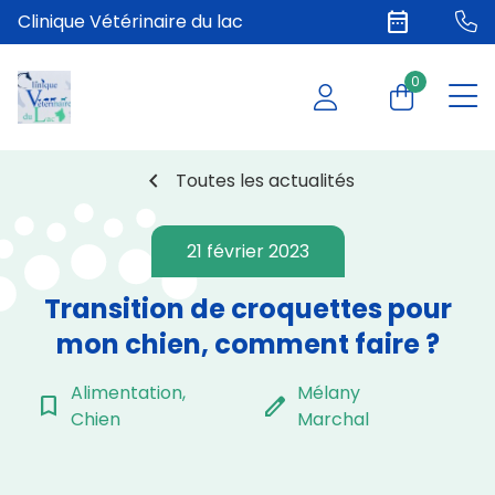
date_range
Clinique Vétérinaire du lac
0
chevron_left
Toutes les actualités
21 février 2023
Transition de croquettes pour
mon chien, comment faire ?
Alimentation,
Mélany
bookmark_border
edit
Chien
Marchal