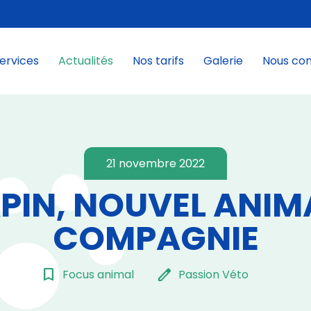
ervices
Actualités
Nos tarifs
Galerie
Nous co
21 novembre 2022
APIN, NOUVEL ANIM
COMPAGNIE
bookmark_border
edit
Focus animal
Passion Véto