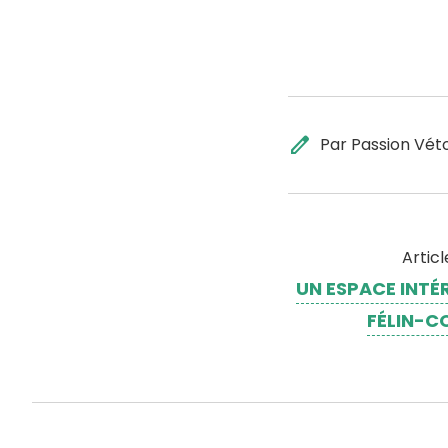
edit
Par Passion Vét
Artic
UN ESPACE INTÉ
FÉLIN-C