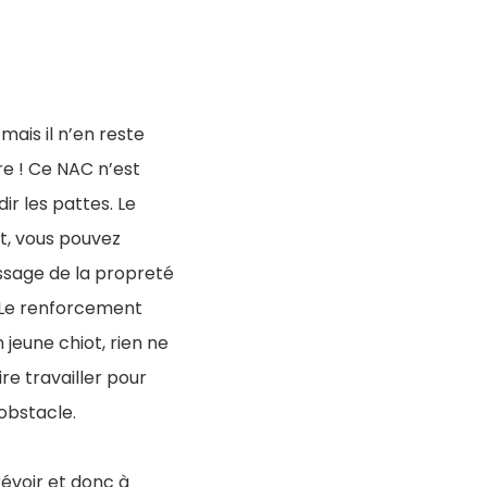
ais il n’en reste
e ! Ce NAC n’est
ir les pattes. Le
ut, vous pouvez
tissage de la propreté
e. Le renforcement
 jeune chiot, rien ne
e travailler pour
’obstacle.
évoir et donc à