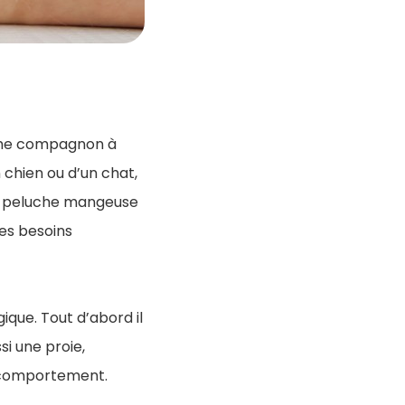
omme compagnon à
n chien ou d’un chat,
la peluche mangeuse
es besoins
ique. Tout d’abord il
si une proie,
on comportement.