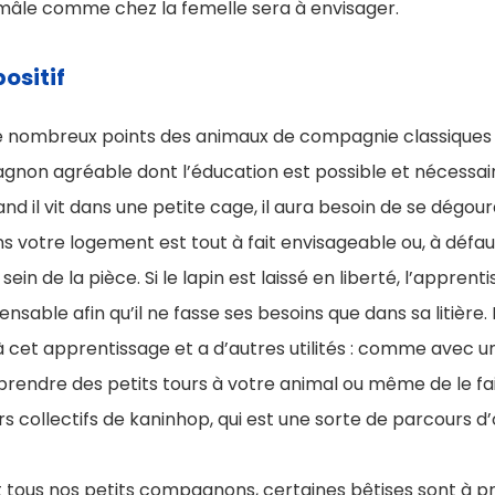
e mâle comme chez la femelle sera à envisager.
ositif
de nombreux points des animaux de compagnie classiques m
non agréable dont l’éducation est possible et nécessair
d il vit dans une petite cage, il aura besoin de se dégourd
ans votre logement est tout à fait envisageable ou, à défa
sein de la pièce. Si le lapin est laissé en liberté, l’appren
ensable afin qu’il ne fasse ses besoins que dans sa litièr
e à cet apprentissage et a d’autres utilités : comme avec un
endre des petits tours à votre animal ou même de le fair
rs collectifs de kaninhop, qui est une sorte de parcours d
 tous nos petits compagnons, certaines bêtises sont à pr