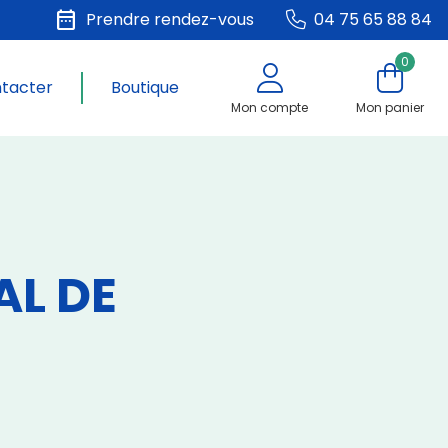
date_range
Prendre rendez-vous
04 75 65 88 84
0
ntacter
Boutique
Mon compte
Mon panier
AL DE