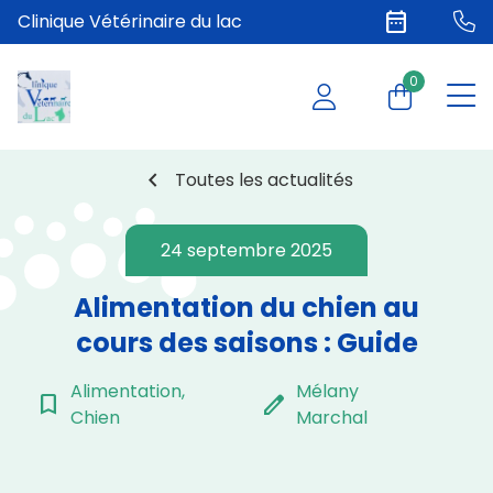
date_range
Clinique Vétérinaire du lac
0
chevron_left
Toutes les actualités
24 septembre 2025
Alimentation du chien au
cours des saisons : Guide
Alimentation,
Mélany
bookmark_border
edit
Chien
Marchal