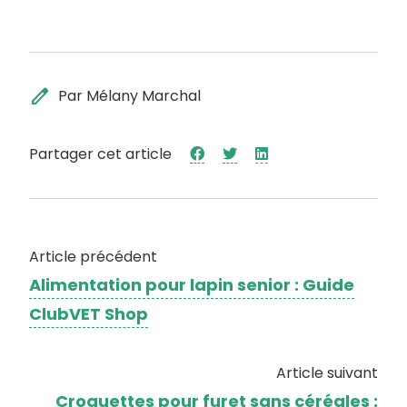
edit
Par Mélany Marchal
Partager cet article
Article précédent
Alimentation pour lapin senior : Guide
ClubVET Shop
Article suivant
Croquettes pour furet sans céréales :