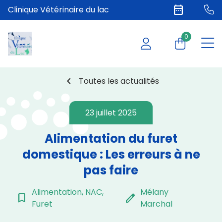
date_range
Clinique Vétérinaire du lac
0
chevron_left
Toutes les actualités
23 juillet 2025
Alimentation du furet
domestique : Les erreurs à ne
pas faire
Alimentation, NAC,
Mélany
bookmark_border
edit
Furet
Marchal