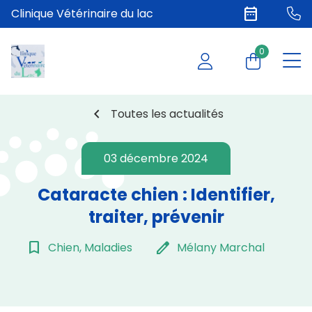
date_range
Clinique Vétérinaire du lac
0
chevron_left
Toutes les actualités
03 décembre 2024
Cataracte chien : Identifier,
traiter, prévenir
bookmark_border
edit
Chien, Maladies
Mélany Marchal