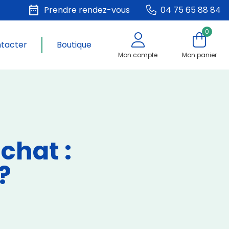
date_range
Prendre rendez-vous
04 75 65 88 84
0
ntacter
Boutique
Mon compte
Mon panier
chat :
?