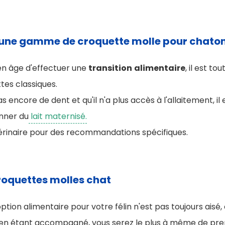
 une gamme de croquette molle pour chaton
en âge d'effectuer une
transition
alimentaire
, il est to
es classiques.
as encore de dent et qu'il n'a plus accès à l'allaitement, il 
nner du
lait maternisé.
érinaire pour des recommandations spécifiques.
roquettes molles chat
 option alimentaire pour votre félin n'est pas toujours ais
t en étant accompagné, vous serez le plus à même de pre