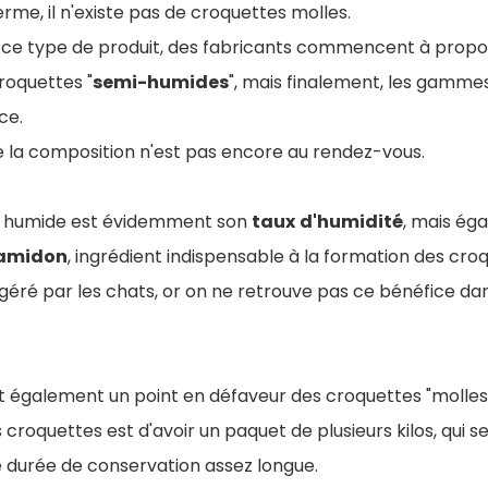
rme, il n'existe pas de croquettes molles.
 ce type de produit, des fabricants commencent à propo
roquettes "
semi-humides
", mais finalement, les gamme
nce.
de la composition n'est pas encore au rendez-vous.
ent humide est évidemment son
taux
d'humidité
, mais ég
'amidon
, ingrédient indispensable à la formation des cro
igéré par les chats, or on ne retrouve pas ce bénéfice da
t également un point en défaveur des croquettes "molles"
es croquettes est d'avoir un paquet de plusieurs kilos, qui s
 durée de conservation assez longue.