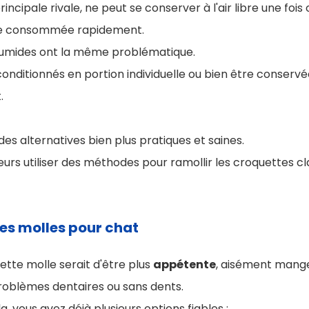
rincipale rivale, ne peut se conserver à l'air libre une fo
 être consommée rapidement.
humides ont la même problématique.
 conditionnés en portion individuelle ou bien être conservée
.
 des alternatives bien plus pratiques et saines.
eurs utiliser des méthodes pour ramollir les croquettes cl
es molles pour chat
uette molle serait d'être plus
appétente
, aisément mang
oblèmes dentaires ou sans dents.
, vous avez déjà plusieurs options fiables :