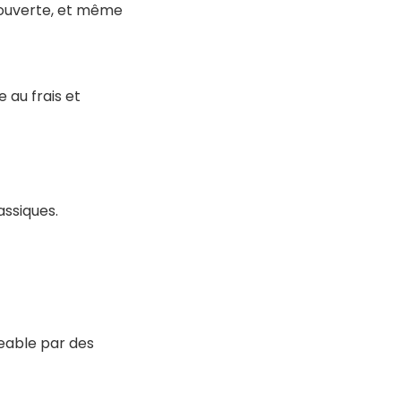
is ouverte, et même
 au frais et
assiques
.
eable par des