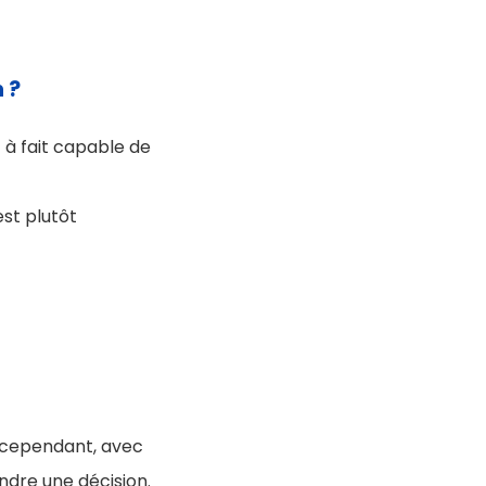
 ?
ut à fait capable de
est plutôt
é, cependant, avec
ndre une décision.