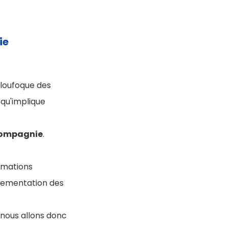
ie
 loufoque des
 qu'implique
 compagnie
.
rmations
églementation des
, nous allons donc