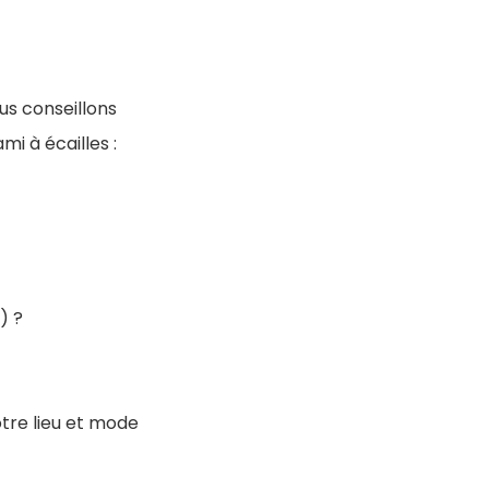
us conseillons
i à écailles :
) ?
otre lieu et mode