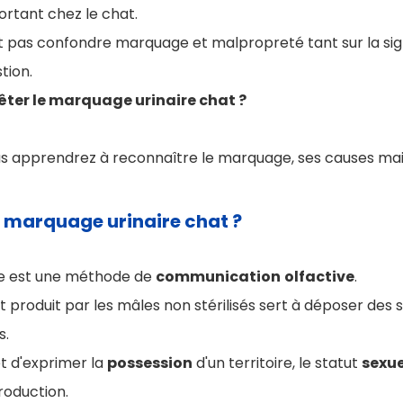
rtant chez le chat.
t pas confondre marquage et malpropreté tant sur la sign
stion.
ter le marquage urinaire chat ?
ous apprendrez à reconnaître le marquage, ses causes m
e marquage urinaire chat ?
re est une méthode de
communication
olfactive
.
ent produit par les mâles non stérilisés sert à déposer des
s.
 d'exprimer la
possession
d'un territoire, le statut
sexue
production.