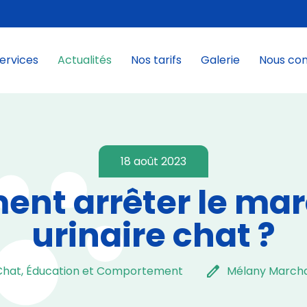
ervices
Actualités
Nos tarifs
Galerie
Nous co
18 août 2023
nt arrêter le ma
urinaire chat ?
edit
Chat, Éducation et Comportement
Mélany Marcha