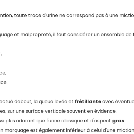
tion, toute trace d'urine ne correspond pas à une micti
quage et malpropreté, il faut considérer un ensemble de 
t,
ce,
ace.
ectué debout, la queue levée et
frétillante
avec éventue
, sur une surface verticale souvent en évidence.
i plus odorant que l'urine classique et d'aspect
gras
.
un marquage est également inférieur à celui d'une miction