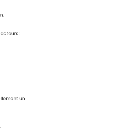
on.
facteurs :
llement un
.