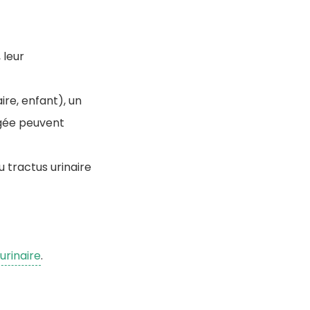
 leur
re, enfant), un
ngée peuvent
u tractus urinaire
urinaire
.