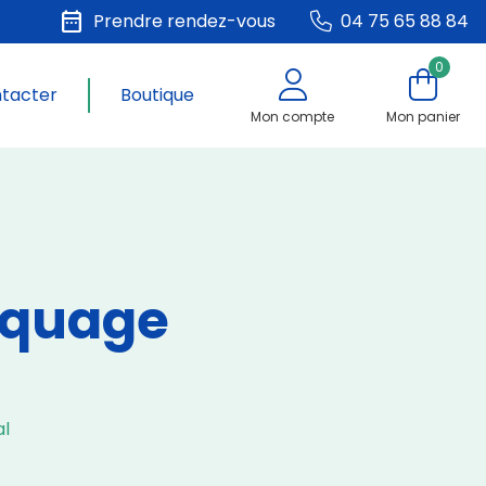
date_range
Prendre rendez-vous
04 75 65 88 84
0
ntacter
Boutique
Mon compte
Mon panier
rquage
l