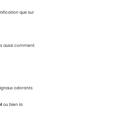
ification que sur
ais aussi comment
 signaux odorants
l
ou bien la