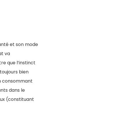
santé et son mode
at va
 que l’instinct
toujours bien
. En consommant
ants dans le
ux (constituant