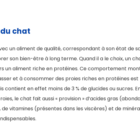
 du chat
avec un aliment de qualité, correspondant à son état de 
orer son bien-être à long terme. Quand il a le choix, un ch
 un aliment riche en protéines. Ce comportement montre
asser et à consommer des proies riches en protéines est 
ris contient en effet moins de 3 % de glucides ou sucres
oies, le chat fait aussi « provision » d’acides gras (abond
 de vitamines (présentes dans les viscères) et de minéra
t indispensables.