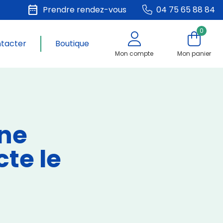
date_range
Prendre rendez-vous
04 75 65 88 84
0
ntacter
Boutique
Mon compte
Mon panier
ne
te le