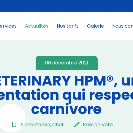
ervices
Actualités
Nos tarifs
Galerie
Nous co
06 décembre 2021
ETERINARY HPM®, u
entation qui respec
carnivore
bookmark_border
edit
Alimentation, Chat
Passion Véto