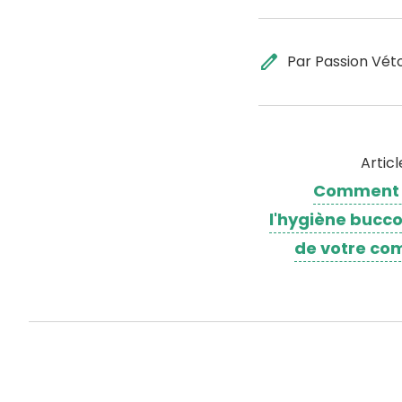
edit
Par Passion Vét
Artic
Comment 
l'hygiène bucc
de votre co