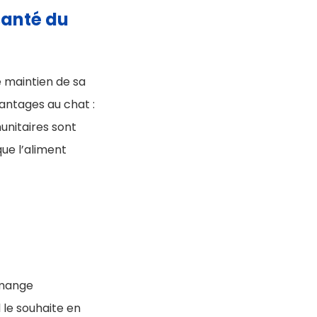
santé du
e maintien de sa
antages au chat :
unitaires sont
que l’aliment
 mange
 le souhaite en