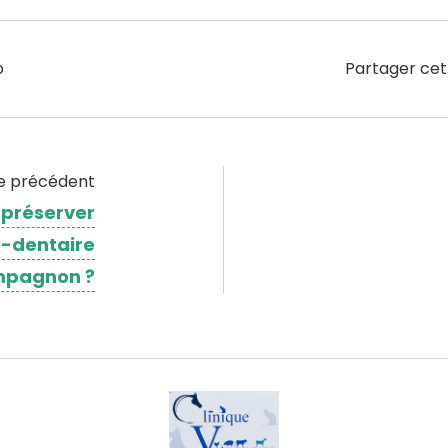
o
Partager cet
le précédent
préserver
o-dentaire
mpagnon ?